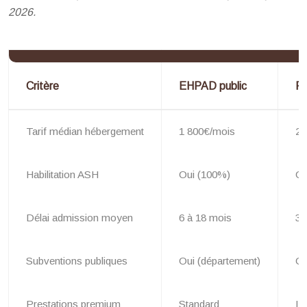
2026.
Critère
EHPAD public
Pr
Tarif médian hébergement
1 800€/mois
2 
Habilitation ASH
Oui (100%)
Ou
Délai admission moyen
6 à 18 mois
3 
Subventions publiques
Oui (département)
Ou
Prestations premium
Standard
In